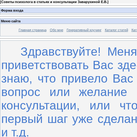
[
Советы психолога в статьях и консультации Заварухиной Е.В.
]
Форма входа
Меню сайта
Главная страница
Обо мне
Генеративный коучинг
Каталог статей
Кат
Здравствуйте! Меня 
приветствовать Вас зде
знаю, что привело Вас
вопрос или желание 
консультации, или чт
первый шаг уже сделан,
и т.д.