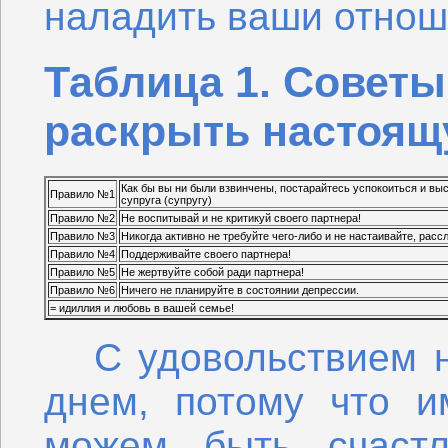
наладить ваши отнош
Таблица 1. Советы
раскрыть настоящ
Как бы вы ни были взвинчены, постарайтесь успокоиться и в
Правило №1
супруга (супругу)
Правило №2
Не воспитывай и не критикуй своего партнера!
Правило №3
Никогда активно не требуйте чего-либо и не настаивайте, расс
Правило №4
Поддерживайте своего партнера!
Правило №5
Не жертвуйте собой ради партнера!
Правило №6
Ничего не планируйте в состоянии депрессии.
= идиллия и любовь в вашей семье!
С удовольствием н
днем, потому что и
можем быть счастл